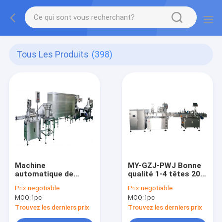
Tous Les Produits
(398)
Machine
MY-GZJ-PWJ Bonne
automatique de
qualité 1-4 têtes 20-
remplissage à chaud
150 ml
Prix:
negotiable
Prix:
negotiable
et à froid de MY-GZJ-
(personnalisable)
MOQ:
1pc
MOQ:
1pc
RGA
Machine de
remplissage par
Trouvez les derniers prix
Trouvez les derniers prix
pulvérisation