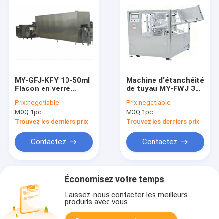
MY-GFJ-KFY 10-50ml
Machine d'étanchéité
Flacon en verre
de tuyau MY-FWJ 30-
différent ± 1%
150 ml Pour les
Prix:
negotiable
Prix:
negotiable
220V/380V 50Hz
cosmétiques, les
MOQ:
1pc
MOQ:
1pc
Ligne de production
aliments pour
de remplissage de
animaux de
Trouvez les derniers prix
Trouvez les derniers prix
liquide oral avec taux
compagnie,
de scellage de 99%
l'industrie
Contactez
Contactez
pharmaceutique ±1-
2% 3 kW/220V
Économisez votre temps
Laissez-nous contacter les meilleurs
produits avec vous.