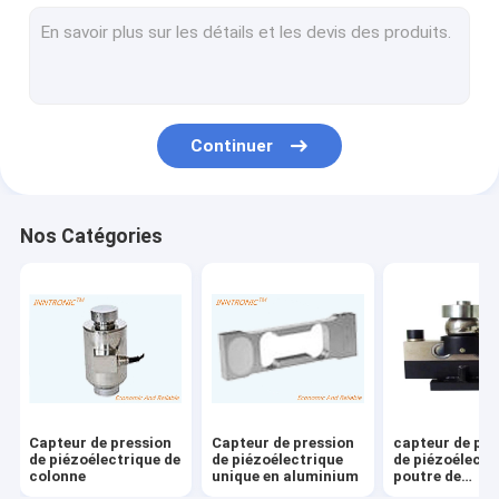
Pesage du contrôleur d'indicateur
balances industrielles
MACHINE DE PESEUR DE CONTRÔLE
Continuer
échelle de convoyeur de rouleau
échelles portatives de camion
Nos Catégories
Dispositifs statiques d'élimination
Équipement de chargement statique
Imprimante à jet d'encre de TIJ
Bras de robot d'injection
Capteur de pression
Capteur de pression
capteur de pre
Machine de remplissage
de piézoélectrique de
de piézoélectrique
de piézoélectr
colonne
unique en aluminium
poutre de
cisaillement