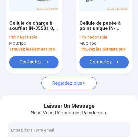
Visite d'usine
Contrôle de qualité
Cellule de charge à
Cellule de pesée à
soufflet IN-35501 0,5
point unique IN-
Contactez-nous
tonne, testeur de
35504 en alliage, à
Prix:
negotiable
Prix:
negotiable
force à soufflet,
soufflet, C3, capteur
MOQ:
1pc
MOQ:
1pc·
capteur de poids en
de force pour la
Demandez une citation
acier allié C3 2mv/v
mesure du couple, 2
Trouvez les derniers prix
Trouvez les derniers prix
mV/V, remplace HBM
Contactez
Contactez
Capteur de pression de piézoélectrique de colonne
Regardez plus
Capteur de pression de piézoélectrique unique en aluminium
capteur de pression de piézoélectrique de poutre de cisaill
Laisser Un Message
Nous Vous Répondrons Rapidement
capteur de pression de piézoélectrique d'acier inoxydable
Cellule de charge de tension et de compression