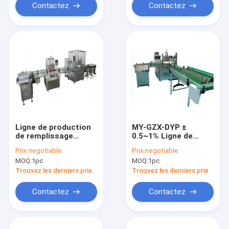
Contactez
Contactez
Ligne de production
MY-GZX-DYP ±
de remplissage
0.5~1% Ligne de
d'aérosols MY-GZJ-
remplissage et de
Prix:
negotiable
Prix:
negotiable
QWJ Pour la machine
bouchage de flacons
MOQ:
1pc
MOQ:
1pc
de remplissage de
compte-gouttes
gaz 20-30
servo de bonne
Trouvez les derniers prix
Trouvez les derniers prix
bouteilles/minute ±
qualité 10-50ml Ligne
1%
de production
Contactez
Contactez