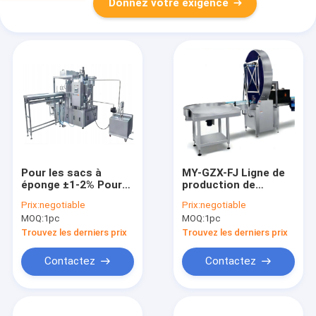
Donnez votre exigence
Pour les sacs à
MY-GZX-FJ Ligne de
éponge ±1-2% Pour
production de
les purées de viande
remplissage
Prix:
negotiable
Prix:
negotiable
220V/5KW
automatique de
MOQ:
1pc
MOQ:
1pc
poudre de bonne
qualité pour poudre
Trouvez les derniers prix
Trouvez les derniers prix
de café 15-45
boîtes/minute 8-
Contactez
Contactez
13KW