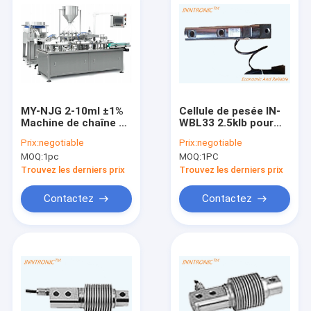
MY-NJG 2-10ml ±1%
Cellule de pesée IN-
Machine de chaîne de
WBL33 2.5klb pour
production de
balance de dosage,
Prix:
negotiable
Prix:
negotiable
remplissage de tubes
poutre de
MOQ:
1pc
MOQ:
1PC
de gel de bonne
cisaillement SS/Acier
qualité 1-2 têtes
allié C3 IP68, capteur
Trouvez les derniers prix
Trouvez les derniers prix
20~40 tubes/minute
de force de poids
2mv/v
Contactez
Contactez
Maison
Produits
À propos de nous