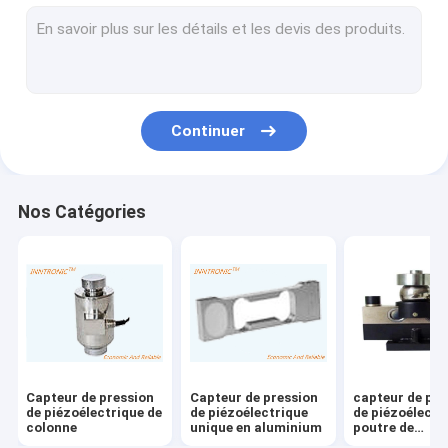
Pesage du contrôleur d'indicateur
balances industrielles
MACHINE DE PESEUR DE CONTRÔLE
Continuer
échelle de convoyeur de rouleau
échelles portatives de camion
Nos Catégories
Dispositifs statiques d'élimination
Équipement de chargement statique
Imprimante à jet d'encre de TIJ
Bras de robot d'injection
Capteur de pression
Capteur de pression
capteur de pre
Machine de remplissage
de piézoélectrique de
de piézoélectrique
de piézoélectr
colonne
unique en aluminium
poutre de
cisaillement