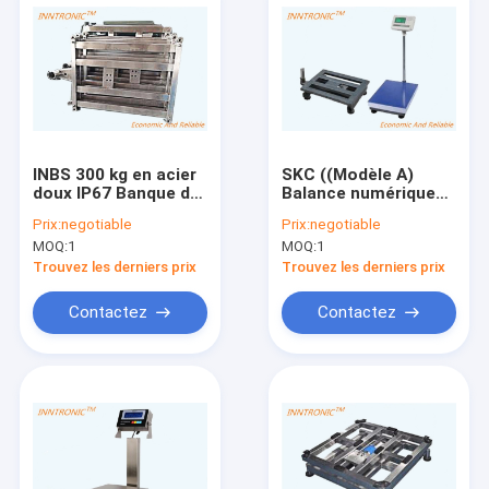
INBS 300 kg en acier
SKC ((Modèle A)
doux IP67 Banque de
Balance numérique
pesage en acier
de banc de 0,5T Bleu
Prix:
negotiable
Prix:
negotiable
inoxydable pour le
électronique en acier
MOQ:
1
MOQ:
1
comptage du poids
doux IP67
industriel Balance
Plateforme de
Trouvez les derniers prix
Trouvez les derniers prix
avec écran LCD A12
pesage Balance
150kg 500kg AC 220V
Contactez
Contactez
/ 50Hz
Maison
Produits
À propos de nous