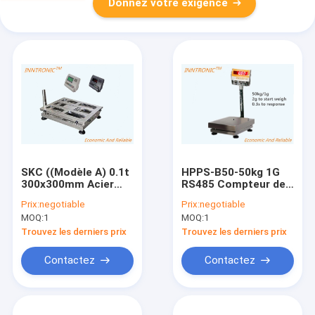
Donnez votre exigence
SKC ((Modèle A) 0.1t
HPPS-B50-50kg 1G
300x300mm Acier
RS485 Compteur de
doux IP67 Industrie
l'industrie de l'acier
Prix:
negotiable
Prix:
negotiable
Banque de la
inoxydable Échelle de
MOQ:
1
MOQ:
1
plateforme de poids
poids IP68 échelle de
Balance 100kg
banc de plateforme
Trouvez les derniers prix
Trouvez les derniers prix
Pèseuse
300x400mm
Contactez
Contactez