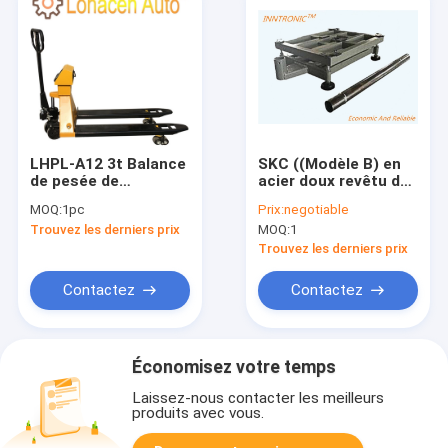
LHPL-A12 3t Balance
SKC ((Modèle B) en
de pesée de
acier doux revêtu de
l'industrie Balance de
poudre IP67 Industrie
MOQ:
1pc
Prix:
negotiable
poids de palettes
Plateforme
Trouvez les derniers prix
MOQ:
1
fourchette 1150mm
numérique Banque de
IP65 avec indicateur
pesage échelle 150kg
Trouvez les derniers prix
Yaohua A12 et roue
AC 220V / 50Hz
en nylon
Contactez
Contactez
Économisez votre temps
Laissez-nous contacter les meilleurs
produits avec vous.