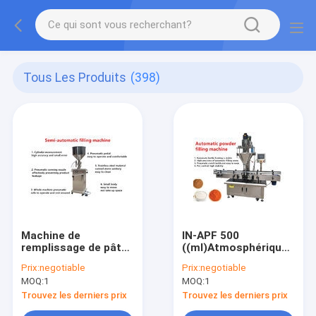
Tous Les Produits
(398)
Machine de
IN-APF 500
remplissage de pâte
((ml)Atmosphérique
liquide semi-
1,2 kW PLC Petite
Prix:
negotiable
Prix:
negotiable
automatique 60
machine de
MOQ:
1
MOQ:
1
(boîtes/minute) IN-
remplissage en
ALF 0.1 ((%) 500 ml
poudre entièrement
Trouvez les derniers prix
Trouvez les derniers prix
30 kg 500 ml IP66
automatique IP66