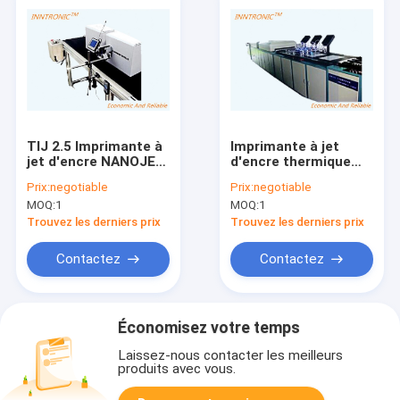
TIJ 2.5 Imprimante à
Imprimante à jet
jet d'encre NANOJET-
d'encre thermique
II haute définition
TIJ intelligente Ligne
Prix:
negotiable
Prix:
negotiable
thermique 12,7mm
multifonctionnelle
MOQ:
1
MOQ:
1
304m/min support
RS232C 1 ~ 24 têtes
Diverses encres pour
d'impression
Trouvez les derniers prix
Trouvez les derniers prix
l'impression de
NANOJET-II pour
cartons de colis
carton Impression
Contactez
Contactez
d'emballages
Économisez votre temps
Laissez-nous contacter les meilleurs
produits avec vous.