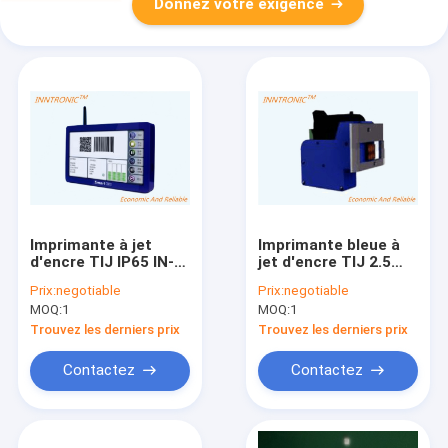
Donnez votre exigence
Imprimante à jet
Imprimante bleue à
d'encre TIJ IP65 IN-
jet d'encre TIJ 2.5
TIJ001 bleue LGCS
12,7 mm haute
Prix:
negotiable
Prix:
negotiable
EAN8 EAN13 Smart
résolution thermique
MOQ:
1
MOQ:
1
Jet Imprimante à jet
industrielle
d'encre TIJ portative
USB/RS232 Nanojet II
Trouvez les derniers prix
Trouvez les derniers prix
30 m/min
pour imprimer sur
carton
Contactez
Contactez