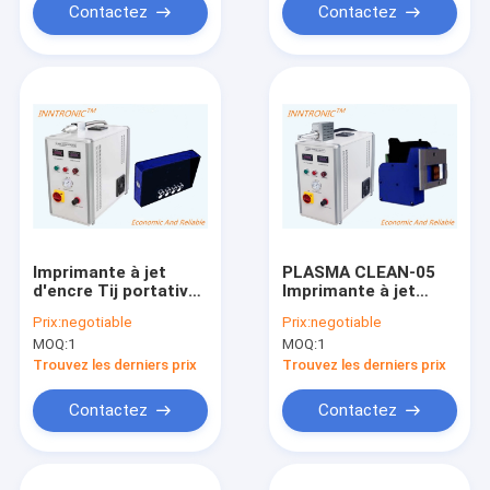
Contactez
Contactez
Imprimante à jet
PLASMA CLEAN-05
d'encre Tij portative
Imprimante à jet
pour carton PLASMA
d'encre Tij à bulles
Prix:
negotiable
Prix:
negotiable
CLEAN-01 Blanc
thermiques blanches
MOQ:
1
MOQ:
1
thermique avec
pour carton
surface de plasma 10
Fonctionnement
Trouvez les derniers prix
Trouvez les derniers prix
mm AC220V (± 20%)
flexible Antivibration
AC220V (± 20%) 25-
Contactez
Contactez
30kHz