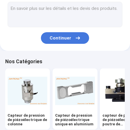
Pesage du contrôleur d'indicateur
balances industrielles
MACHINE DE PESEUR DE CONTRÔLE
Continuer
échelle de convoyeur de rouleau
échelles portatives de camion
Nos Catégories
Dispositifs statiques d'élimination
Équipement de chargement statique
Imprimante à jet d'encre de TIJ
Bras de robot d'injection
Capteur de pression
Capteur de pression
capteur de pre
Machine de remplissage
de piézoélectrique de
de piézoélectrique
de piézoélectr
colonne
unique en aluminium
poutre de
cisaillement