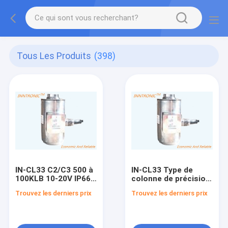
Tous Les Produits
(398)
IN-CL33 C2/C3 500 à
IN-CL33 Type de
100KLB 10-20V IP66
colonne de précision
Cellule de charge de
Cellule de charge
Trouvez les derniers prix
Trouvez les derniers prix
canistre à colonne ±
IP66 10-20V Voltage
0,25% Précision Pour
d'excitation pour une
les essais
pesée précise
automobiles