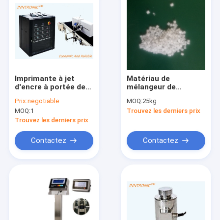
Imprimante à jet
Matériau de
d'encre à portée de
mélangeur de
main PLASMA
masques pour
Prix:
negotiable
MOQ:
25kg
CLEAN-03 AC220V
masques électrets
MOQ:
1
Trouvez les derniers prix
thermique 25-30kHz
blancs et pp 25
±3V Haute vitesse
kg/sac
Trouvez les derniers prix
Imprimante à jet
d'encre TIJ noire
Contactez
Contactez
portable Traiteur de
plasma 10mm *3 7.5A
Maison
Produits
À propos de nous