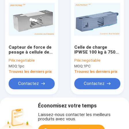
Capteur de force de
Celle de charge
pesage à cellule de
IPWSE 100 kg à 750
charge ponctuelle IN-
kg Capteur de force
Prix:
negotiable
Prix:
negotiable
SP01 750kg IP68 C3
de poids en acier
MOQ:
1pc
MOQ:
1PC
pour plate-forme,
inoxydable à point
balance de paillasse,
unique 2.0 ± 0,2 mV/V
Trouvez les derniers prix
Trouvez les derniers prix
aluminium, 2.0 ±10%
Pour une échelle de
mV/V
plateforme de
Contactez
Contactez
600x800 mm IP67 C3
Économisez votre temps
Laissez-nous contacter les meilleurs
produits avec vous.