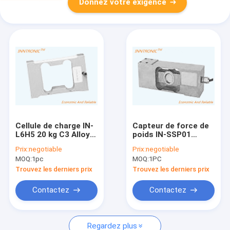
Donnez votre exigence
Cellule de charge IN-
Capteur de force de
L6H5 20 kg C3 Alloy
poids IN-SSP01
d'aluminium Capteur
1000kg cellule de
Prix:
negotiable
Prix:
negotiable
de faisceau Pour
charge à point unique
MOQ:
1pc
MOQ:
1PC
l'échelle de
en acier inoxydable
tarification
IP68 pour pesseuse
Trouvez les derniers prix
Trouvez les derniers prix
électronique échelle
de contrôle
de plateforme de
alimentaire 2mv/v C3
Contactez
Contactez
banc IP67 2mv/v
Regardez plus