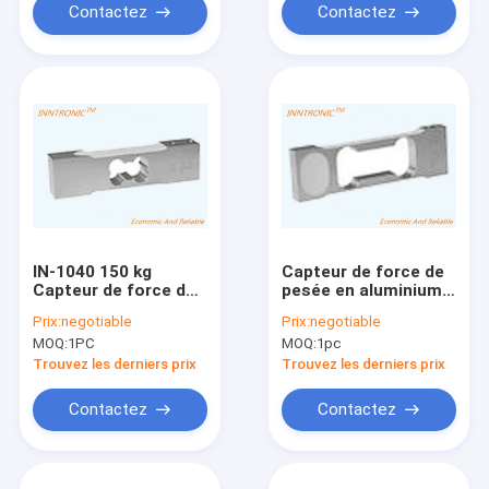
plateforme 2mv/v
Balance Balance
Contactez
Contactez
alimentaire 2mV/V
IN-1040 150 kg
Capteur de force de
Capteur de force de
pesée en aluminium
poids de la cellule de
IN-1004 3kg C6 pour
Prix:
negotiable
Prix:
negotiable
charge en aluminium
balance de bijouterie,
MOQ:
1PC
MOQ:
1pc
à point unique IP66
2mv/v, IP 66
Pour l'échelle de
Trouvez les derniers prix
Trouvez les derniers prix
plateforme 2.0mV/V
Contactez
Contactez