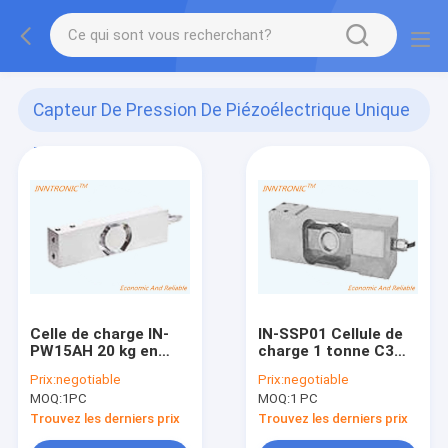
Capteur De Pression De Piézoélectrique Unique
En Aluminium
(40)
Celle de charge IN-
IN-SSP01 Cellule de
PW15AH 20 kg en
charge 1 tonne C3
acier inoxydable
étanche en acier
Prix:
negotiable
Prix:
negotiable
IP68,IP69 Capteur de
inoxydable Capteur
MOQ:
1PC
MOQ:
1 PC
force de poids en
de force de poids
point unique pour
pour banc de
Trouvez les derniers prix
Trouvez les derniers prix
l'échelle de
plateforme Balance