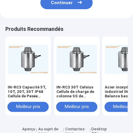
Continuer
Produits Recommandés
IN-RC3 Capacité 5T,
IN-RC3 30T Celsius
Acier inoxydab
10T, 20T, 30T IP68
Cellule de charge de
industriel IN-
Cellule de Pesée
colonne SS de
Balance basée 
Robuste de Type
fonctionnement
colonne de ca
Colonne en Acier
avec protection IP68
Capteur de cel
Meilleur prix
Meilleur prix
Meilleur p
Allié Surcharge Sûre
pour la balance de
charge 30T av
150% / 250% de Emax
poids
étanchéité IP6
Protection pou
passerelle
Aperçu
Au sujet de
Contactez-
Desktop