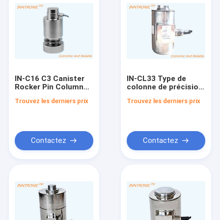
IN-C16 C3 Canister
IN-CL33 Type de
Rocker Pin Column
colonne de précision
Load Cell pour une
Cellule de charge
Trouvez les derniers prix
Trouvez les derniers prix
passerelle de poids
IP66 10-20V Voltage
de poids de camion
d'excitation pour une
pesée précise
Contactez
Contactez
Maison
Produits
À propos de nous