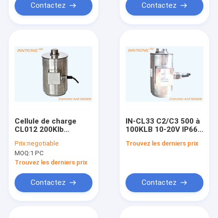
Balance/poids-pont
pour la balance de
Contactez
Contactez
camion
Cellule de charge
IN-CL33 C2/C3 500 à
CL012 200Klb
100KLB 10-20V IP66
Canister de colonne
Cellule de charge de
Prix:
negotiable
Trouvez les derniers prix
de compression
canistre à colonne ±
MOQ:
1 PC
ponts de pesée
0,25% Précision Pour
Capteur en acier
les essais
Trouvez les derniers prix
inoxydable IP68 pour
automobiles
camionneur
Contactez
Contactez