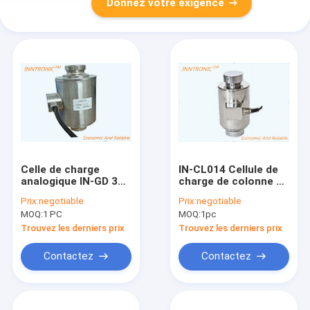
Donnez votre exigence
Celle de charge
IN-CL014 Cellule de
analogique IN-GD 30t
charge de colonne de
C2 C3 Truck Scale
précision de capacité
Prix:
negotiable
Prix:
negotiable
Canister Type Alloy
de 20 t-45 t pour
MOQ:
1 PC
MOQ:
1pc
Steel/SS colonne de
poids de balance de
poids capteur de
camion de contrôle
Trouvez les derniers prix
Trouvez les derniers prix
poids de pont IP68
industriel
2mv/v
Contactez
Contactez