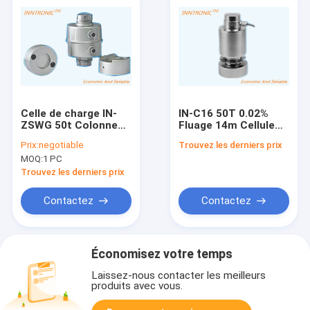
Celle de charge IN-
IN-C16 50T 0.02%
ZSWG 50t Colonne
Fluage 14m Cellule
d'acier allié Capteur
de pesée de pont-
Prix:
negotiable
Trouvez les derniers prix
de force de
bascule de type
MOQ:
1 PC
compression de la
colonne de câble C3
cellule de charge
Canister Rocker Pin
Trouvez les derniers prix
Contactez
Contactez
Économisez votre temps
Laissez-nous contacter les meilleurs
produits avec vous.