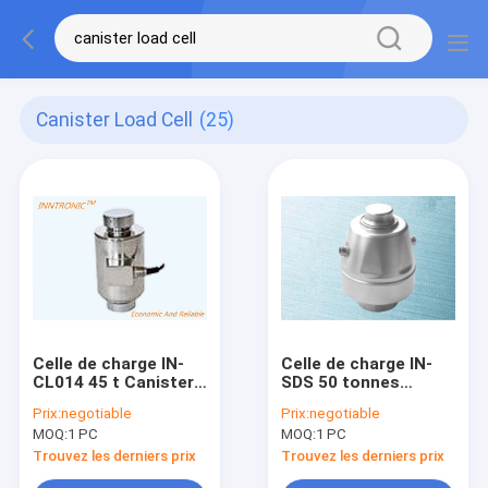
Canister Load Cell
(25)
Celle de charge IN-
Celle de charge IN-
CL014 45 t Canister
SDS 50 tonnes
poids-pont Colonne
Colonne de
Prix:
negotiable
Prix:
negotiable
en acier inoxydable
compression en
MOQ:
1 PC
MOQ:
1 PC
IP68 capteur de
canisters Alliage
force de poids Pour
d'acier, capteur de
Trouvez les derniers prix
Trouvez les derniers prix
les camions
force de poids IP68