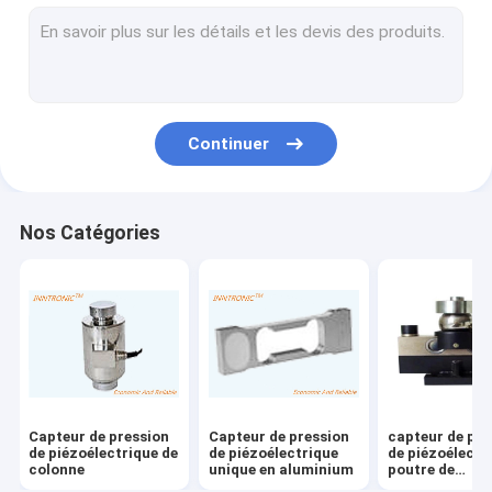
Pesage du contrôleur d'indicateur
balances industrielles
MACHINE DE PESEUR DE CONTRÔLE
Continuer
échelle de convoyeur de rouleau
échelles portatives de camion
Nos Catégories
Dispositifs statiques d'élimination
Équipement de chargement statique
Imprimante à jet d'encre de TIJ
Bras de robot d'injection
Capteur de pression
Capteur de pression
capteur de pre
Machine de remplissage
de piézoélectrique de
de piézoélectrique
de piézoélectr
colonne
unique en aluminium
poutre de
cisaillement