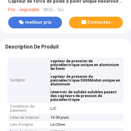
Capteur de force de poids à point unique Réservoir
de pesage Cellule de charge 2.0+0.2mV/V
Prix：negotiable
MOQ：1pc
meilleur prix
Contactez
Description De Produit
capteur de pression de
piézoélectrique unique en aluminium
de 5mm
,
capteur de pression du
Surligner
piézoélectrique 5000Mohm unique en
aluminium
,
réservoir de solides solubles pesant
des capteurs de pression de
piézoélectrique
Conditions de
L/C
paiement
Délai de livraison
15-30 jours
Lieu d'origine
La Chine