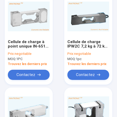
Cellule de charge à
Cellule de charge
point unique IN-651D
IPW2C 7,2 kg à 72 kg
20 kg Alumine C3
C3 Poids en point
Prix:
negotiable
Prix:
negotiable
Capteur de force de
unique Capteur de
MOQ:
1PC
MOQ:
1pc
poids IP66 pour
force de cellule de
plateforme
charge Capteur de
Trouvez les derniers prix
Trouvez les derniers prix
d'emballage échelle
poids en aluminium
1,5 ± 10% mV/V
Pour la pesée
Contactez
Contactez
statique 2mv/v
Maison
Produits
À propos de nous