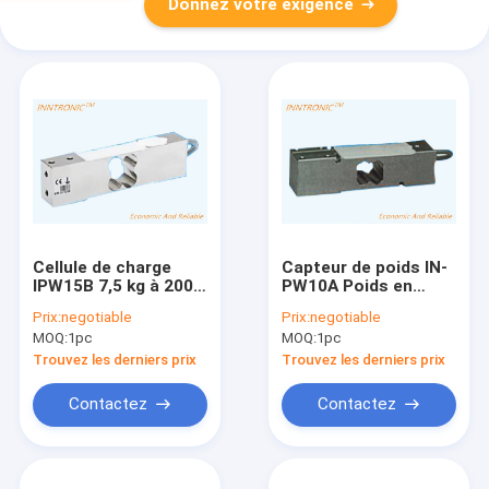
Donnez votre exigence
Cellule de charge
Capteur de poids IN-
IPW15B 7,5 kg à 200
PW10A Poids en
kg Capteur de force
acier allié en acier
Prix:
negotiable
Prix:
negotiable
de poids en acier
inoxydable Cellule de
MOQ:
1pc
MOQ:
1pc
inoxydable à point
charge 300 kg
unique IP67 pour une
Industrie alimentaire
Trouvez les derniers prix
Trouvez les derniers prix
échelle de banc de
pour plateforme
plateforme 2mv/v C3
échelle 2mv/v
Contactez
Contactez