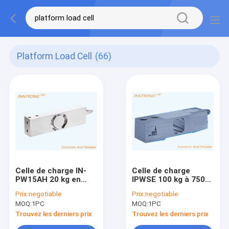
Platform Load Cell
(66)
Celle de charge IN-
Celle de charge
PW15AH 20 kg en
IPWSE 100 kg à 750
acier inoxydable
kg Capteur de force
Prix:
negotiable
Prix:
negotiable
IP68,IP69 Capteur de
de poids en acier
MOQ:
1PC
MOQ:
1PC
force de poids en
inoxydable à point
point unique pour
unique 2.0 ± 0,2 mV/V
Trouvez les derniers prix
Trouvez les derniers prix
l'échelle de
Pour une échelle de