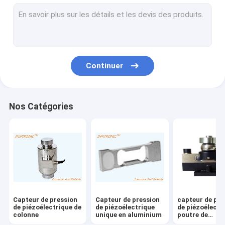
Pesage du contrôleur d'indicateur
balances industrielles
MACHINE DE PESEUR DE CONTRÔLE
Continuer
échelle de convoyeur de rouleau
échelles portatives de camion
Nos Catégories
Dispositifs statiques d'élimination
Équipement de chargement statique
Imprimante à jet d'encre de TIJ
Bras de robot d'injection
Capteur de pression
Capteur de pression
capteur de pre
Machine de remplissage
de piézoélectrique de
de piézoélectrique
de piézoélectr
colonne
unique en aluminium
poutre de
cisaillement