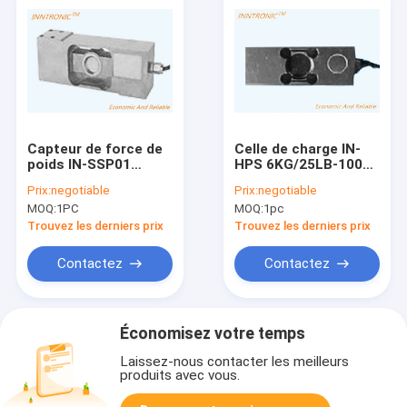
Capteur de force de
Celle de charge IN-
poids IN-SSP01
HPS 6KG/25LB-100LB
1000kg cellule de
C3 à point unique
Prix:
negotiable
Prix:
negotiable
charge à point unique
Alloy d'aluminium
MOQ:
1PC
MOQ:
1pc
en acier inoxydable
Capteur de force de
IP68 pour pesseuse
poids pour échelle de
Trouvez les derniers prix
Trouvez les derniers prix
de contrôle
plateforme IP65
alimentaire 2mv/v C3
2mv/v
Contactez
Contactez
Économisez votre temps
Laissez-nous contacter les meilleurs
produits avec vous.