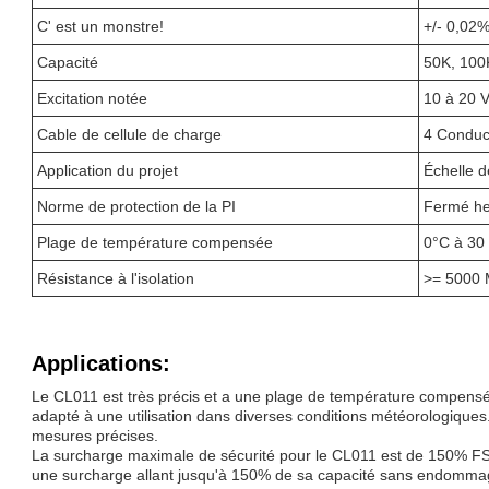
C' est un monstre!
+/- 0,02
Capacité
50K, 100K
Excitation notée
10 à 20 
Cable de cellule de charge
4 Conduct
Application du projet
Échelle 
Norme de protection de la PI
Fermé he
Plage de température compensée
0°C à 30
Résistance à l'isolation
>= 5000
Applications:
Le CL011 est très précis et a une plage de température compensée
adapté à une utilisation dans diverses conditions météorologiques.,
mesures précises.
La surcharge maximale de sécurité pour le CL011 est de 150% FS, c
une surcharge allant jusqu'à 150% de sa capacité sans endommage