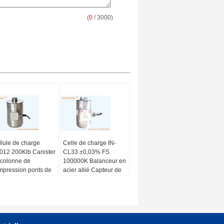
(
0
/ 3000)
lule de charge
Celle de charge IN-
012 200Klb Canister
CL33 ±0,03% FS
 colonne de
100000K Balanceur en
mpression ponts de
acier allié Capteur de
ée Capteur en acier
pesage de colonne
xydable IP68 pour
Compression Type
mionneur
pour une balance de
camion 3mv/V