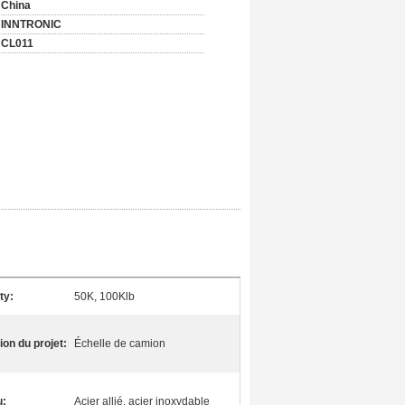
China
INNTRONIC
CL011
ty:
50K, 100Klb
ion du projet:
Échelle de camion
u:
Acier allié, acier inoxydable