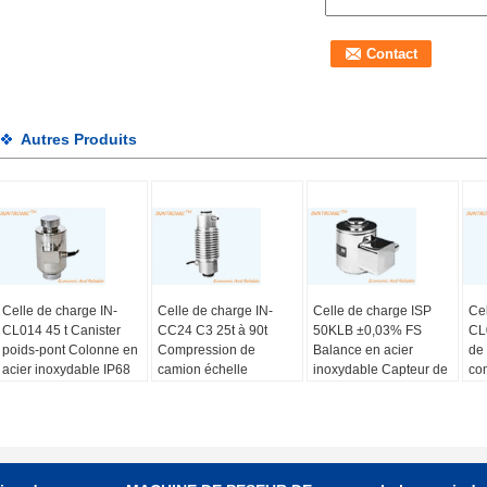
Autres Produits
Celle de charge IN-
Celle de charge IN-
Celle de charge ISP
Cel
CL014 45 t Canister
CC24 C3 25t à 90t
50KLB ±0,03% FS
CL
poids-pont Colonne en
Compression de
Balance en acier
de
acier inoxydable IP68
camion échelle
inoxydable Capteur de
co
capteur de force de
Colonne en acier allié
force de poids de
pes
poids Pour les camions
Type IP66 détecteur de
colonne Pour l'échelle
ino
Balance/poids-pont
pesage de passerelle
de chargement de
ca
de pesage 2mv/v
l'essieu du camion
Échelle de charge IP68