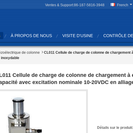
Ventes & Support:
86-187-5816-3948
French
S
À PROPOS DE NOUS
VISITE D'USINE
CONTRÔLE DE
ézoélectrique de colonne
CL011 Cellule de charge de colonne de chargement à
r inoxydable
L011 Cellule de charge de colonne de chargement à 
apacité avec excitation nominale 10-20VDC en alliag
Détails sur le produit