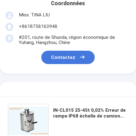
Coordonnées
Miss. TINA LIU
+8618758163948
#201, route de Shunda, région économique de
Yuhang, Hangzhou, Chine
Contactez
IN-CL015 25-45t 0,02% Erreur de
rampe IP68 échelle de camion
Cellule de charge en colonne
inoxydable pour pesage de
précision et industriel