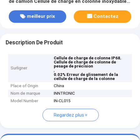
de camion Cellule de charge en colonne inoxydable
pour pesage de précision et industriel
meilleur prix
Contactez
Description De Produit
,
Cellule de charge de colonne IP68
Cellule de charge de colonne de
pesage de précision
Surligner
,
0.02% Erreur de glissement de la
cellule de charge de la colonne
Place of Origin
China
Nom de marque
INNTRONIC
Model Number
IN-CL015
Regardez plus