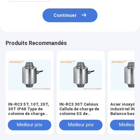
Continuer
Produits Recommandés
IN-RC3 5T, 10T, 20T,
IN-RC3 30T Celsius
Acier inoxydab
30T IP68 Type de
Cellule de charge de
industriel IN-
colonne de charge
colonne SS de
Balance basée 
lourde de l'acier allié
fonctionnement
colonne de ca
de pont de pesage
avec protection IP68
Capteur de cel
Meilleur prix
Meilleur prix
Meilleur p
Cellule de charge
pour la balance de
charge 30T av
150% / 250% de la
poids
étanchéité IP6
surcharge sécurisée
Protection pou