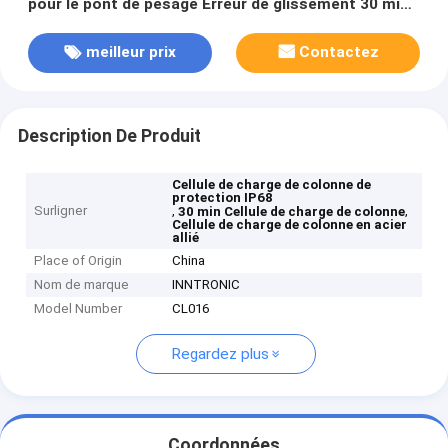
pour le pont de pesage Erreur de glissement 30 min
± 0,03% FS Protection IP68
meilleur prix
Contactez
Description De Produit
Cellule de charge de colonne de
protection IP68
Surligner
,
,
30 min Cellule de charge de colonne
Cellule de charge de colonne en acier
allié
Place of Origin
China
Nom de marque
INNTRONIC
Model Number
CL016
Regardez plus
Coordonnées