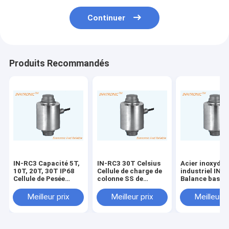
Continuer
Produits Recommandés
IN-RC3 Capacité 5T,
IN-RC3 30T Celsius
Acier inoxydab
10T, 20T, 30T IP68
Cellule de charge de
industriel IN-
Cellule de Pesée
colonne SS de
Balance basée 
Robuste de Type
fonctionnement
colonne de ca
Colonne en Acier
avec protection IP68
Capteur de cel
Meilleur prix
Meilleur prix
Meilleur p
Allié Surcharge Sûre
pour la balance de
charge 30T av
150% / 250% de Emax
poids
étanchéité IP6
Protection pou
passerelle