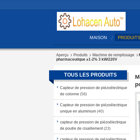
MAISON
PRODUIT
Aperçu
Produits
Machine de remplissage
pharmaceutique ±1-2% 3 kW/220V
TOUS LES PRODUITS
M
p
Capteur de pression de piézoélectrique
de colonne
(58)
Capteur de pression de piézoélectrique
unique en aluminium
(40)
capteur de pression de piézoélectrique
de poutre de cisaillement
(23)
capteur de pression de piézoélectrique