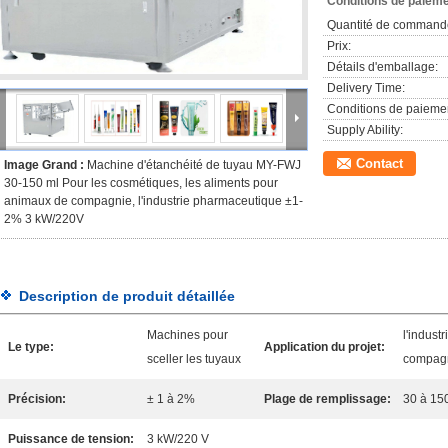
Conditions de paieme
Quantité de command
Prix:
Détails d'emballage:
Delivery Time:
Conditions de paieme
Supply Ability:
Contact
Image Grand :
Machine d'étanchéité de tuyau MY-FWJ
30-150 ml Pour les cosmétiques, les aliments pour
animaux de compagnie, l'industrie pharmaceutique ±1-
2% 3 kW/220V
Description de produit détaillée
Machines pour
l'indust
Le type:
Application du projet:
sceller les tuyaux
compagni
Précision:
± 1 à 2%
Plage de remplissage:
30 à 15
Puissance de tension:
3 kW/220 V