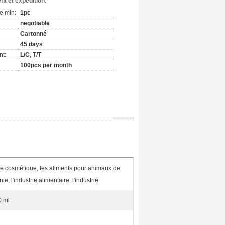
nt et expédition:
e min:
1pc
negotiable
Cartonné
45 days
nt:
L/C, T/T
100pcs per month
rie cosmétique, les aliments pour animaux de
e, l'industrie alimentaire, l'industrie
0 ml