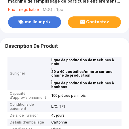
machine de remplissage de particules entièrement
automatique ± 1-2% Pour les noix de bonbon 20-40
Prix：negotiable
MOQ：1pc
bouteilles/minute
meilleur prix
Contactez
Description De Produit
ligne de production de machines à
noix
,
20 à 40 bouteilles/minute sur une
Surligner
chaîne de production
,
ligne de production de machines à
bonbons
Capacité
100 pièces par mois
d'approvisionnement
Conditions de
L/C, T/T
paiement
Délai de livraison
45 jours
Détails d'emballage
Cartonné