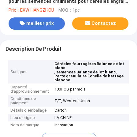
pour les semences d'aliments pour céréales engrais
chimique Perte granulaire dans l'alimentateur de
Prix：EXW HANGZHOU
MOQ：1pc
poids
meilleur prix
Contactez
Description De Produit
Céréales fourragères Balance de lot
blanc
Surligner
,
,
semences Balance de lot blanc
Perte granulaire Échelle de battage
blanche
Capacité
100PCS par mois
d'approvisionnement
Conditions de
T/T, Western Union
paiement
Détails d'emballage
Carton
Lieu d'origine
LA CHINE
Nom de marque
Innovation