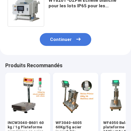
WY8201 -DZPM Échelle blanche
pour les lots IP65 pour les
semences d'aliments pour
céréales engrais chimique Perte
granulaire dans l'alimentateur de
poids
Continuer
Produits Recommandés
INCW3040-B601 60
WF3040-6005
WF4050 Balan
kg / 1g Plateforme
60Kg/5g acier
plateforme