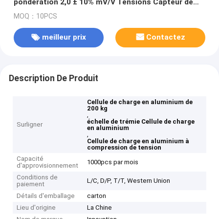
pondération 2,0 ± 10% mV/V Tensions Capteur de
force de compression Pour l'échelle de trémie 5-10V
MOQ：10PCS
meilleur prix
Contactez
Description De Produit
Cellule de charge en aluminium de
200 kg
,
échelle de trémie Cellule de charge
Surligner
en aluminium
,
Cellule de charge en aluminium à
compression de tension
Capacité
1000pcs par mois
d'approvisionnement
Conditions de
L/C, D/P, T/T, Western Union
paiement
Détails d'emballage
carton
Lieu d'origine
La Chine