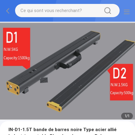
1
/
1
IN-D1-1.5T bande de barres noire Type acier allié