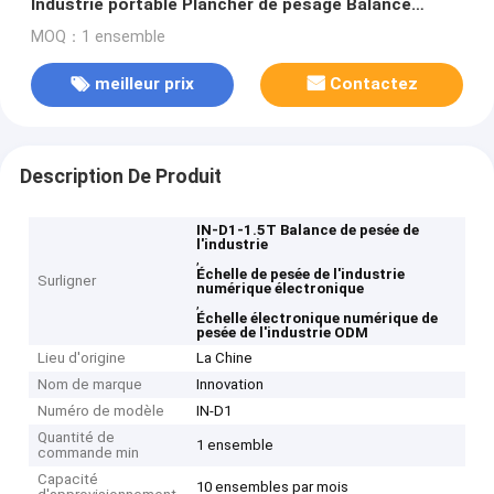
Industrie portable Plancher de pesage Balance
électronique numérique ODM
MOQ：1 ensemble
meilleur prix
Contactez
Description De Produit
IN-D1-1.5T Balance de pesée de
l'industrie
,
Échelle de pesée de l'industrie
Surligner
numérique électronique
,
Échelle électronique numérique de
pesée de l'industrie ODM
Lieu d'origine
La Chine
Nom de marque
Innovation
Numéro de modèle
IN-D1
Quantité de
1 ensemble
commande min
Capacité
10 ensembles par mois