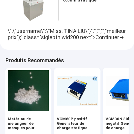
\",\"username\":\"Miss. TINA LIU\"}","","","","meilleur
prix");' class="siglebtn wid200 next">Continuer
Produits Recommandés
Matériau de
VCM60P positif
VCM30N 30kv
mélangeur de
Générateur de
négatif Génér
masques pour
charge statique
de charge
masques électrets
réglable sans pas
électrostatiqu