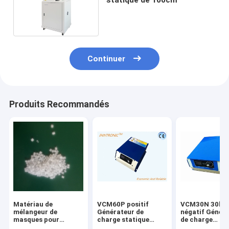
Continuer
Produits Recommandés
Matériau de
VCM60P positif
VCM30N 30kv
mélangeur de
Générateur de
négatif Génér
masques pour
charge statique
de charge
masques électrets
réglable sans pas
électrostatiqu