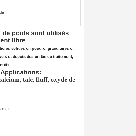
ds
,
 de poids sont utilisés
nt libre.
tières solides en poudre, granulaires et
vers et depuis des unités de traitement,
duits.
l
Applications:
alcium, talc, fluff, oxyde de
tement.