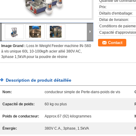
Quantité de command
Prix:
Détails d'emballage:
Délai de livraison:
Conditions de paieme
Capacité d'approvisi
Contact
Image Grand :
Loss In Weight Feeder machine IN-S60
à vis unique 60L 10-100kg/h acier allié 380V AC,
3phase 1,5kVA pour la poudre de résine
Description de produit détaillée
Nom:
conducteur simple de Perte-dans-poids de vis
Capacité de poids:
60 kg ou plus
Poids de conducteur:
Approx.67 (92) kilogrammes
Énergie:
380V C.A., 3phase, 1.5kVA