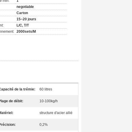
e min:
1
negotiable
Carton
15~20 jours
nt:
L/C, T/T
onnement:
2000sets/M
Capacité de la trémie:
60 litres
Plage de débit:
10-100kg/h
Matériel:
structure d'acier allié
Précision:
0,2%