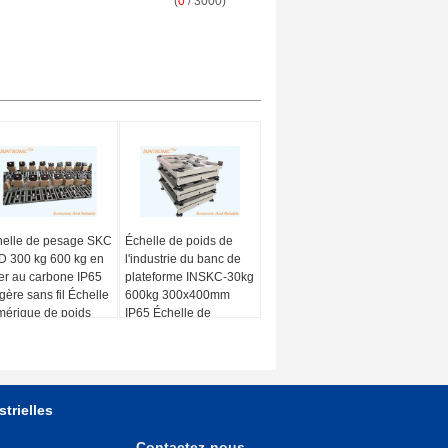
(
0
/ 3000)
helle de pesage SKC
Échelle de poids de
 300 kg 600 kg en
l'industrie du banc de
er au carbone IP65
plateforme INSKC-30kg
gère sans fil Échelle
600kg 300x400mm
érique de poids
IP65 Échelle de
ustriel
comptage de l'acier au
carbone
trielles
Contactez-nous