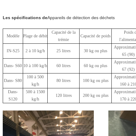
Les spécifications de
Appareils de détection des déchets
Capacité de la
Poids 
Modèle
Plage de débit
Capacité de poids
trémie
l'alimenta
Approximat
IN-S25
2 à 10 kg/h
25 litres
30 kg ou plus
65 (90)
Approximat
Dans
- S60
10 à 100 kg/h
60 litres
60 kg ou plus
67 (92)
100 à 500
Approximat
Dans
- S80
80 litres
100 kg ou plus
kg/h
160 à 21
Dans
-
500 à 1500
Approximat
120 litres
200 kg ou plus
S120
kg/h
170 à 22