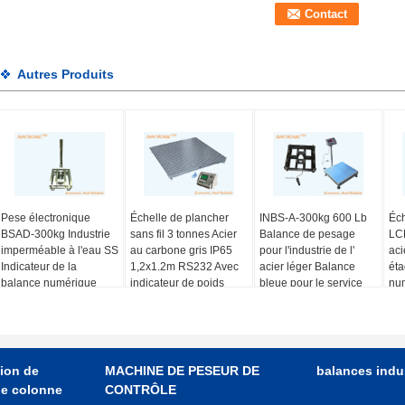
Autres Produits
Pese électronique
Échelle de plancher
INBS-A-300kg 600 Lb
Éc
BSAD-300kg Industrie
sans fil 3 tonnes Acier
Balance de pesage
LCD
imperméable à l'eau SS
au carbone gris IP65
pour l'industrie de l'
aci
Indicateur de la
1,2x1.2m RS232 Avec
acier léger Balance
éta
balance numérique
indicateur de poids
bleue pour le service
num
portable optionnel 304
220v/50HZ
lourd Plateforme avec
ind
SUS
indicateur AC 220V /
50Hz
ion de
MACHINE DE PESEUR DE
balances indus
de colonne
CONTRÔLE