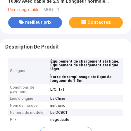
100kv Avec câble de 2,5 m Longueur normale
Température de fonctionnement -15°C60°C
Prix：negotiable
MOQ：1
meilleur prix
Contactez
Description De Produit
,
Équipement de chargement statique
Équipement de chargement statique
léger
Surligner
,
barre de remplissage statique de
longueur de 1.5m
Conditions de
L/C, T/T
paiement
Lieu d'origine
La Chine
Nom de marque
inntronic
Numéro de modèle
Le DCB01
Prix
negotiable