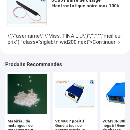
DCB01 Barre de charge
électrostatique noire max 100kv
Avec câble de 2,5 m Longueur
normale Température de
fonctionnement -15°C60°C
\",\"username\":\"Miss. TINA LIU\"}","","","","meilleur
prix");' class="siglebtn wid200 next">Continuer
Produits Recommandés
Matériau de
VCM60P positif
VCM30N 30kv
mélangeur de
Générateur de
négatif Génér
masques pour
charge statique
de charge