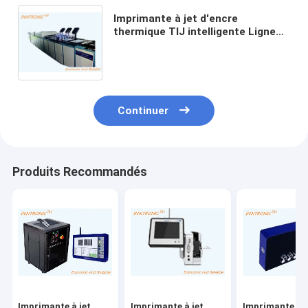
Imprimante à jet d'encre
thermique TIJ intelligente Ligne
multifonctionnelle RS232C 1 ~ 24
têtes d'impression NANOJET-II
pour carton Impression
d'emballages
Continuer
Produits Recommandés
Imprimante à jet
Imprimante à jet
Imprimante à j