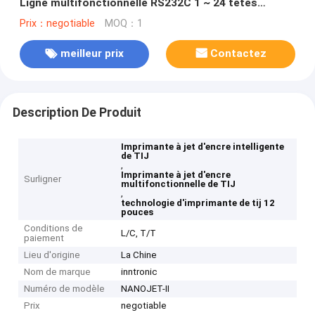
Ligne multifonctionnelle RS232C 1 ~ 24 têtes
d'impression NANOJET-II pour carton Impression
Prix：negotiable
MOQ：1
d'emballages
meilleur prix
Contactez
Description De Produit
Imprimante à jet d'encre intelligente
de TIJ
,
Imprimante à jet d'encre
Surligner
multifonctionnelle de TIJ
,
technologie d'imprimante de tij 12
pouces
Conditions de
L/C, T/T
paiement
Lieu d'origine
La Chine
Nom de marque
inntronic
Numéro de modèle
NANOJET-II
Prix
negotiable