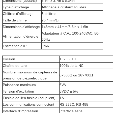
Dimensions (dedans)
8.9in x 3.7in x 6.34in
Type d'affichage
Affichage à cristaux liquides
Chiffres d'affichage
6 chiffres
Taille de chiffre
25.4mm/1in
Dimensions d'affichage
143mm x 41mm/5.6in x 1.6in
Adaptateur à C.A., 100-240VAC, 50-
Alimentation d'énergie
60Hz
Estimation d'IP
IP66
Division
1, 2, 5, 10
Chaîne de tare
100% de la NC
Nombre maximum de capteurs de
8×350Ω ou 16×700Ω
pression de piézoélectrique
Puissance maximum
6VA
Tension d'excitation
5VDC ± 5%
Fusible de lien fusible (coup lent)
1A
Les communications connectent
RS-232C, RS-485
Interface d'impression
Interface série