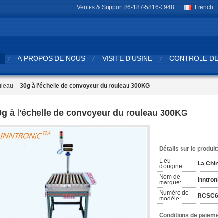
Ventes & Support:
86-187-5816-3948
French
S
À PROPOS DE NOUS
VISITE D'USINE
CONTRÔLE DE
uleau
30g à l'échelle de convoyeur du rouleau 300KG
0g à l'échelle de convoyeur du rouleau 300KG
Détails sur le produit
Lieu
La Chi
d'origine:
Nom de
inntron
marque:
Numéro de
RCSC6
modèle:
Conditions de paieme