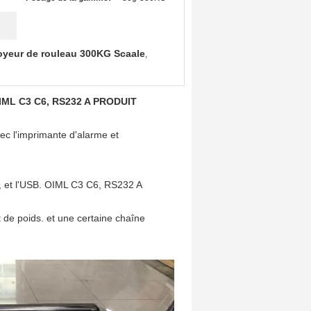
yeur de rouleau 300KG Scaale
,
IML C3 C6, RS232 A PRODUIT
c l'imprimante d'alarme et
r, et l'USB. OIML C3 C6, RS232 A
t de poids. et une certaine chaîne