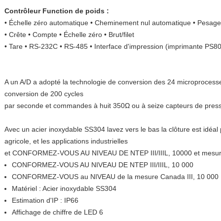
Contrôleur Function de poids :
• Échelle zéro automatique • Cheminement nul automatique • Pesag
• Crête • Compte • Échelle zéro • Brut/filet
• Tare • RS-232C • RS-485 • Interface d'impression (imprimante PS8
A un A/D a adopté la technologie de conversion des 24 microproces
conversion de 200 cycles
par seconde et commandes à huit 350Ω ou à seize capteurs de press
Avec un acier inoxydable SS304 lavez vers le bas la clôture est idéal po
agricole, et les applications industrielles
et CONFORMEZ-VOUS AU NIVEAU DE NTEP III/IIIL, 10000 et mesure 
CONFORMEZ-VOUS AU NIVEAU DE NTEP III/IIIL, 10 000
CONFORMEZ-VOUS au NIVEAU de la mesure Canada III, 10 000 ; 
Matériel : Acier inoxydable SS304
Estimation d'IP : IP66
Affichage de chiffre de LED 6