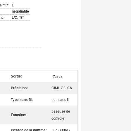
e min:
1
negotiable
nt:
L/C, T/T
Sortie:
RS232
Précision:
OIML C3, C6
Type sans fil:
non sans fil
peseuse de
Fonction:
contrôle
Pesage de la gamme:
30g-300KG