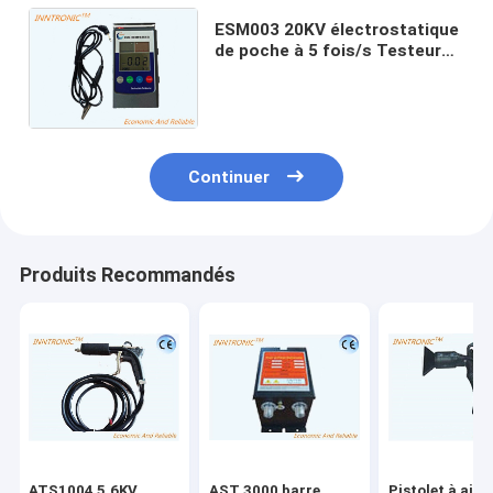
ESM003 20KV électrostatique
de poche à 5 fois/s Testeur
d'éliminateur antistatique
±10% IP65 remplacer SIMCO
Continuer
Produits Recommandés
ATS1004 5.6KV
AST 3000 barre
Pistolet à air d