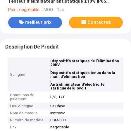
Testeur d'éliminateur antistatique ±10% IP65
remplacer SIMCO
Prix：negotiable
MOQ：1pc
meilleur prix
Contactez
Description De Produit
Dispositifs statiques de l'élimination
20KV
,
Dispositifs statiques tenus dans la
Surligner
main d'élimination
,
Anti éliminateur d'électricité
statique de kilovolt
Conditions de
L/C, T/T
paiement
Lieu d'origine
La Chine
Nom de marque
inntronic
Numéro de modèle
ESM-003
Prix
negotiable