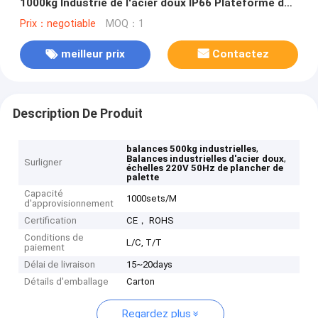
1000kg Industrie de l'acier doux IP66 Plateforme de
banc de poids Échelle 220V 50Hz IP65
Prix：negotiable
MOQ：1
meilleur prix
Contactez
Description De Produit
,
balances 500kg industrielles
,
Balances industrielles d'acier doux
Surligner
échelles 220V 50Hz de plancher de
palette
Capacité
1000sets/M
d'approvisionnement
Certification
CE， ROHS
Conditions de
L/C, T/T
paiement
Délai de livraison
15~20days
Détails d'emballage
Carton
Regardez plus