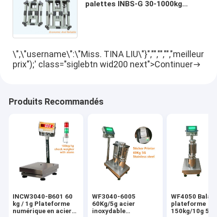
palettes INBS-G 30-1000kg
Industrie de l'acier doux IP66
Plateforme de banc de poids
Échelle 220V 50Hz IP65
\",\"username\":\"Miss. TINA LIU\"}","","","","meilleur
prix");' class="siglebtn wid200 next">Continuer
Produits Recommandés
INCW3040-B601 60
WF3040-6005
WF4050 Balan
kg / 1g Plateforme
60Kg/5g acier
plateforme
numérique en acier
inoxydable
150kg/10g 50