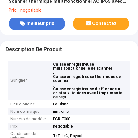
Scanner thermique multifonctionnel AC IP65 avec
écran LCD RS232 60000 PLUS
Prix：negotiable
meilleur prix
Contactez
Description De Produit
Caisse enregistreuse
multifonctionnelle de scanner
,
Caisse enregistreuse thermique de
Surligner
scanner
,
Caisse enregistreuse d'affichage à
cristaux liquides avec l'imprimante
de reçu
Lieu d'origine
La Chine
Nom de marque
inntronic
Numéro de modèle
ECR-7000
Prix
negotiable
Conditions de
T/T, L/C, Paypal
paiement