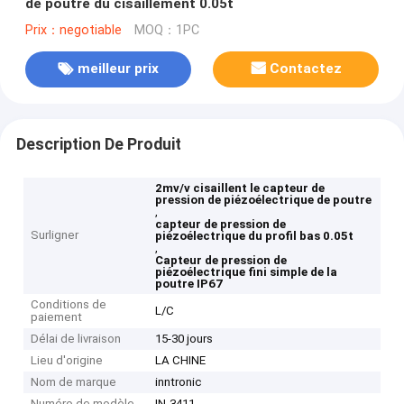
de poutre du cisaillement 0.05t
Prix：negotiable
MOQ：1PC
meilleur prix
Contactez
Description De Produit
2mv/v cisaillent le capteur de
pression de piézoélectrique de poutre
,
capteur de pression de
Surligner
piézoélectrique du profil bas 0.05t
,
Capteur de pression de
piézoélectrique fini simple de la
poutre IP67
Conditions de
L/C
paiement
Délai de livraison
15-30 jours
Lieu d'origine
LA CHINE
Nom de marque
inntronic
Numéro de modèle
IN-3411