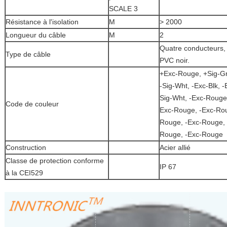
Résistance à l'isolation
M
> 2000
Longueur du câble
M
2
Quatre conducteurs, 
Type de câble
PVC noir.
+Exc-Rouge, +Sig-Grn
-Sig-Wht, -Exc-Blk, -
Sig-Wht, -Exc-Rouge
Code de couleur
Exc-Rouge, -Exc-Roug
Rouge, -Exc-Rouge, 
Rouge, -Exc-Rouge
Construction
Acier allié
Classe de protection conforme
IP 67
à la CEI529