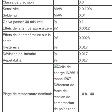
Classe de précision
0.3
Sensitivité
MV/V
2.0 10%
Solde nul
MV/V
0.04
On va passer 30 minutes.
%
0.1
Effets de la température à zéro
%/
0.0012
Effets de la température sur la
%/
0.0023
sortie
Hystérésis
%
0.017
Déviation de linéarité
%
0.017
Répétabilité
%
0.017
Plage de température nominale
-10 à +40