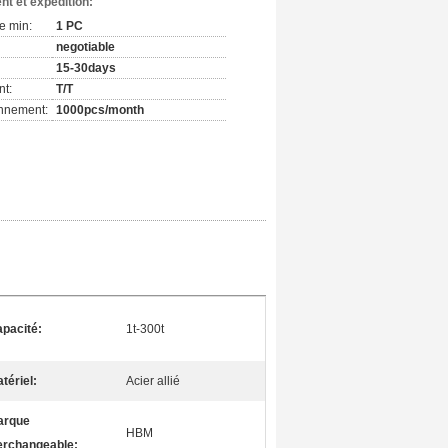
nt et expédition:
e min:
1 PC
negotiable
15-30days
nt:
T/T
onnement:
1000pcs/month
pacité:
1t-300t
tériel:
Acier allié
arque
HBM
erchangeable: