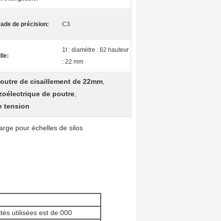
ade de précision:
C3
1t : diamètre : 62 hauteur
ille:
: 22 mm
poutre de cisaillement de 22mm
,
ézoélectrique de poutre
,
e tension
arge pour échelles de silos
tés utilisées est de:000