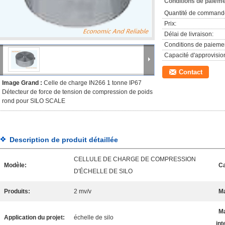
Conditions de paieme
Quantité de command
Prix:
Délai de livraison:
Conditions de paieme
Capacité d'approvisi
Contact
Image Grand :
Celle de charge IN266 1 tonne IP67
Détecteur de force de tension de compression de poids
rond pour SILO SCALE
Description de produit détaillée
CELLULE DE CHARGE DE COMPRESSION
Modèle:
Ca
D'ÉCHELLE DE SILO
Produits:
2 mv/v
Ma
M
Application du projet:
échelle de silo
int