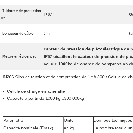
7. Norme de protection
IP 67
Gr
IP:
Longueur du câble:
2 m
ta
capteur de pression de piézoélectrique de 
IP67 cisaillent le capteur de pression de pi
Mettre en évidence:
cellule 1000kg de charge de compression d
IN266 Silos de tension et de compression de 1 t à 300 t Cellule de ch
Cellule de charge en acier allié
Capacité à partir de 1000 kg...300,000kg
Paramètre
Unité
Données techniques
Capacité nominale (Emax)
en kg
Le nombre total d'uni