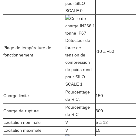
Plage de température de
-10 à +50
fonctionnement
Pourcentage
Charge limite
150
de R.C.
Pourcentage
Charge de rupture
300
de R.C.
Excitation nominale
V
5 à 12
Excitation maximale
V
15